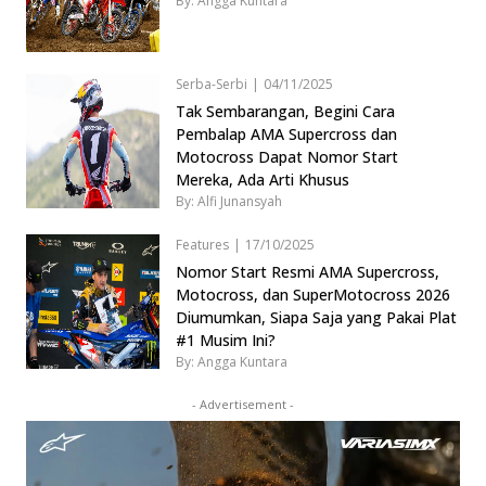
By: Angga Kuntara
Serba-Serbi
|
04/11/2025
Tak Sembarangan, Begini Cara
Pembalap AMA Supercross dan
Motocross Dapat Nomor Start
Mereka, Ada Arti Khusus
By: Alfi Junansyah
Features
|
17/10/2025
Nomor Start Resmi AMA Supercross,
Motocross, dan SuperMotocross 2026
Diumumkan, Siapa Saja yang Pakai Plat
#1 Musim Ini?
By: Angga Kuntara
- Advertisement -