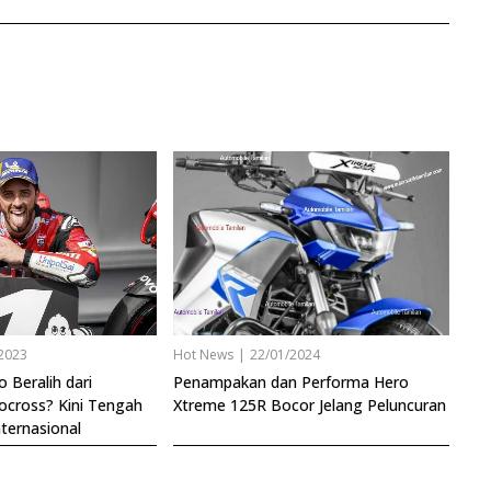
2023
Hot News
|
22/01/2024
 Beralih dari
Penampakan dan Performa Hero
cross? Kini Tengah
Xtreme 125R Bocor Jelang Peluncuran
nternasional