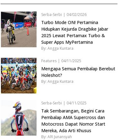
Serba-Serbi
|
04/02/2026
Turbo Mode ON! Pertamina
Hidupkan Kejurda Dragbike Jabar
2025 Lewat Pertamax Turbo &
Super Apps MyPertamina
By: Angga Kuntara
Features
|
04/11/2025
Mengapa Semua Pembalap Berebut
Holeshot?
By: Angga Kuntara
Serba-Serbi
|
04/11/2025
Tak Sembarangan, Begini Cara
Pembalap AMA Supercross dan
Motocross Dapat Nomor Start
Mereka, Ada Arti Khusus
By: Alfi Junansyah