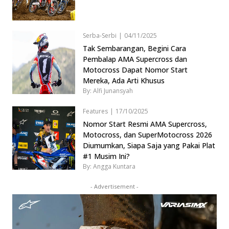
Serba-Serbi
|
04/11/2025
Tak Sembarangan, Begini Cara
Pembalap AMA Supercross dan
Motocross Dapat Nomor Start
Mereka, Ada Arti Khusus
By: Alfi Junansyah
Features
|
17/10/2025
Nomor Start Resmi AMA Supercross,
Motocross, dan SuperMotocross 2026
Diumumkan, Siapa Saja yang Pakai Plat
#1 Musim Ini?
By: Angga Kuntara
- Advertisement -