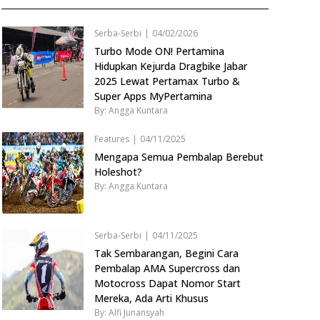
Serba-Serbi
|
04/02/2026
Turbo Mode ON! Pertamina
Hidupkan Kejurda Dragbike Jabar
2025 Lewat Pertamax Turbo &
Super Apps MyPertamina
By: Angga Kuntara
Features
|
04/11/2025
Mengapa Semua Pembalap Berebut
Holeshot?
By: Angga Kuntara
Serba-Serbi
|
04/11/2025
Tak Sembarangan, Begini Cara
Pembalap AMA Supercross dan
Motocross Dapat Nomor Start
Mereka, Ada Arti Khusus
By: Alfi Junansyah