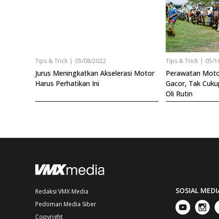
Tips & Trick
|
05/08/2022
Tips & Trick
|
05/1
Jurus Meningkatkan Akselerasi Motor
Perawatan Motor
Harus Perhatikan Ini
Gacor, Tak Cuku
Oli Rutin
SOSIAL MEDI
Redaksi VMX Media
Pedoman Media Siber
Copyright