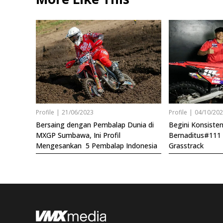
Profile
|
21/06/2023
Profile
|
04/10/20
Bersaing dengan Pembalap Dunia di
Begini Konsistens
MXGP Sumbawa, Ini Profil
Bernaditus#11
Mengesankan 5 Pembalap Indonesia
Grasstrack