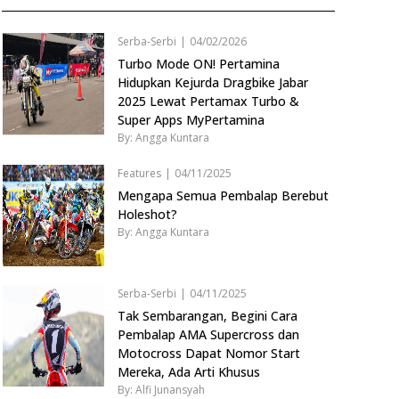
Serba-Serbi
|
04/02/2026
Turbo Mode ON! Pertamina
Hidupkan Kejurda Dragbike Jabar
2025 Lewat Pertamax Turbo &
Super Apps MyPertamina
By: Angga Kuntara
Features
|
04/11/2025
Mengapa Semua Pembalap Berebut
Holeshot?
By: Angga Kuntara
Serba-Serbi
|
04/11/2025
Tak Sembarangan, Begini Cara
Pembalap AMA Supercross dan
Motocross Dapat Nomor Start
Mereka, Ada Arti Khusus
By: Alfi Junansyah