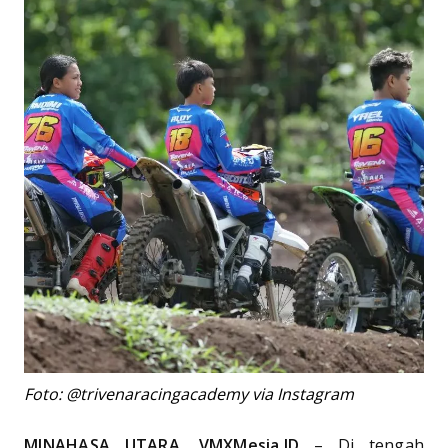
Foto: @trivenaracingacademy via Instagram
MINAHASA UTARA, VMXMesia.ID
– Di tengah