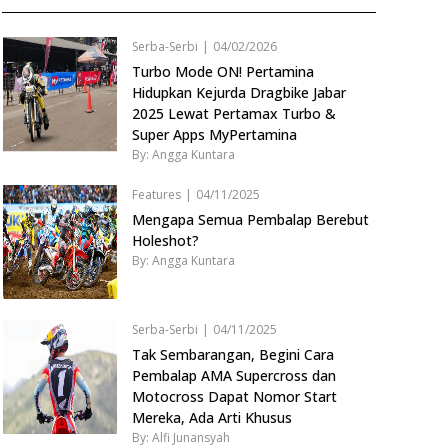
Serba-Serbi
|
04/02/2026
Turbo Mode ON! Pertamina
Hidupkan Kejurda Dragbike Jabar
2025 Lewat Pertamax Turbo &
Super Apps MyPertamina
By: Angga Kuntara
Features
|
04/11/2025
Mengapa Semua Pembalap Berebut
Holeshot?
By: Angga Kuntara
Serba-Serbi
|
04/11/2025
Tak Sembarangan, Begini Cara
Pembalap AMA Supercross dan
Motocross Dapat Nomor Start
Mereka, Ada Arti Khusus
By: Alfi Junansyah