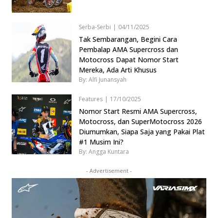
Serba-Serbi
|
04/11/2025
Tak Sembarangan, Begini Cara
Pembalap AMA Supercross dan
Motocross Dapat Nomor Start
Mereka, Ada Arti Khusus
By: Alfi Junansyah
Features
|
17/10/2025
Nomor Start Resmi AMA Supercross,
Motocross, dan SuperMotocross 2026
Diumumkan, Siapa Saja yang Pakai Plat
#1 Musim Ini?
By: Angga Kuntara
- Advertisement -