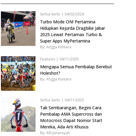
Serba-Serbi
|
04/02/2026
Turbo Mode ON! Pertamina
Hidupkan Kejurda Dragbike Jabar
2025 Lewat Pertamax Turbo &
Super Apps MyPertamina
By: Angga Kuntara
Features
|
04/11/2025
Mengapa Semua Pembalap Berebut
Holeshot?
By: Angga Kuntara
Serba-Serbi
|
04/11/2025
Tak Sembarangan, Begini Cara
Pembalap AMA Supercross dan
Motocross Dapat Nomor Start
Mereka, Ada Arti Khusus
By: Alfi Junansyah