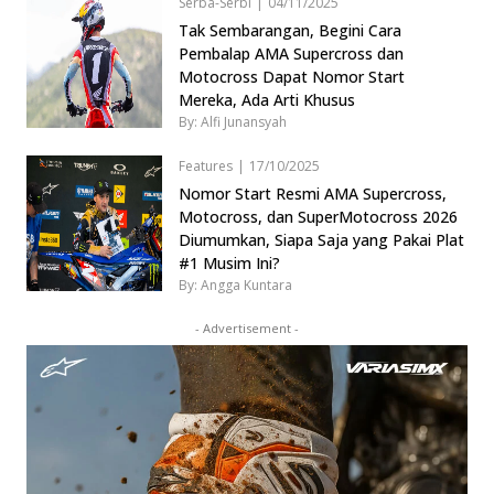
Serba-Serbi
|
04/11/2025
Tak Sembarangan, Begini Cara
Pembalap AMA Supercross dan
Motocross Dapat Nomor Start
Mereka, Ada Arti Khusus
By: Alfi Junansyah
Features
|
17/10/2025
Nomor Start Resmi AMA Supercross,
Motocross, dan SuperMotocross 2026
Diumumkan, Siapa Saja yang Pakai Plat
#1 Musim Ini?
By: Angga Kuntara
- Advertisement -