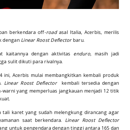
pan berkendara off-
road
asal Italia, Acerbis, merilis
ik dengan
Linear Roost Deflector
baru.
at kaitannya dengan aktivitas
enduro
, masih jadi
 sulit dikuti para rivalnya.
4 ini, Acerbis mulai membangkitkan kembali produk
a.
Linear Roost Deflector
kembali tersedia dengan
a-warni yang memperluas jangkauan menjadi 12 titik
kuat.
n tali karet yang sudah melengkung dirancang agar
yamanan saat berkendara.
Linear Roost Deflector
ang untuk pengendara dengan tinggi antara 165 dan