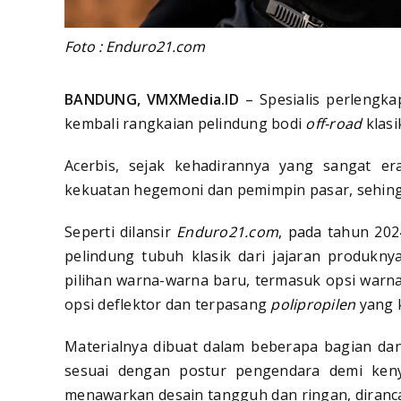
Foto : Enduro21.com
BANDUNG, VMXMedia.ID
– Spesialis perlengka
kembali rangkaian pelindung bodi
off-road
klas
Acerbis, sejak kehadirannya yang sangat er
kekuatan hegemoni dan pemimpin pasar, sehingga
Seperti dilansir
Enduro21.com
, pada tahun 202
pelindung tubuh klasik dari jajaran produkny
pilihan warna-warna baru, termasuk opsi warn
opsi deflektor dan terpasang
polipropilen
yang 
Materialnya dibuat dalam beberapa bagian da
sesuai dengan postur pengendara demi ken
menawarkan desain tangguh dan ringan, diranc