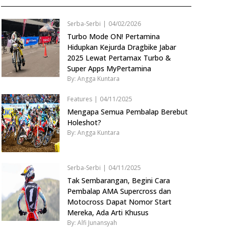
Serba-Serbi
|
04/02/2026
Turbo Mode ON! Pertamina
Hidupkan Kejurda Dragbike Jabar
2025 Lewat Pertamax Turbo &
Super Apps MyPertamina
By: Angga Kuntara
Features
|
04/11/2025
Mengapa Semua Pembalap Berebut
Holeshot?
By: Angga Kuntara
Serba-Serbi
|
04/11/2025
Tak Sembarangan, Begini Cara
Pembalap AMA Supercross dan
Motocross Dapat Nomor Start
Mereka, Ada Arti Khusus
By: Alfi Junansyah