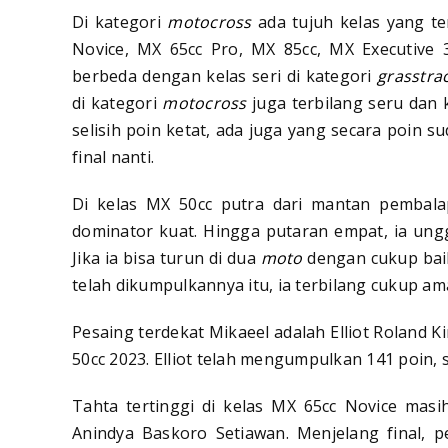
Di kategori
motocross
ada tujuh kelas yang te
Novice, MX 65cc Pro, MX 85cc, MX Executive 
berbeda dengan kelas seri di kategori
grasstrac
di kategori
motocross
juga terbilang seru dan 
selisih poin ketat, ada juga yang secara poin 
final nanti.
Di kelas MX 50cc putra dari mantan pembalap 
dominator kuat. Hingga putaran empat, ia ung
Jika ia bisa turun di dua
moto
dengan cukup baik
telah dikumpulkannya itu, ia terbilang cukup 
Pesaing terdekat Mikaeel adalah Elliot Roland K
50cc 2023. Elliot telah mengumpulkan 141 poin, se
Tahta tertinggi di kelas MX 65cc Novice masi
Anindya Baskoro Setiawan. Menjelang final, 