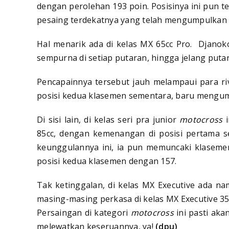
dengan perolehan 193 poin. Posisinya ini pun t
pesaing terdekatnya yang telah mengumpulkan 
Hal menarik ada di kelas MX 65cc Pro. Djano
sempurna di setiap putaran, hingga jelang putar
Pencapainnya tersebut jauh melampaui para riva
posisi kedua klasemen sementara, baru mengump
Di sisi lain, di kelas seri pra junior
motocross
i
85cc, dengan kemenangan di posisi pertama se
keunggulannya ini, ia pun memuncaki klasemen
posisi kedua klasemen dengan 157.
Tak ketinggalan, di kelas MX Executive ada n
masing-masing perkasa di kelas MX Executive 35
Persaingan di kategori
motocross
ini pasti aka
melewatkan keseruannya, ya!
(dpu)