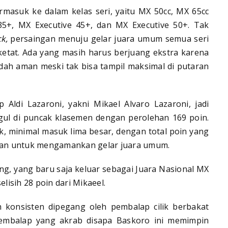
rmasuk ke dalam kelas seri, yaitu MX 50cc, MX 65cc
35+, MX Executive 45+, dan MX Executive 50+. Tak
k,
persaingan menuju gelar juara umum semua seri
ketat. Ada yang masih harus berjuang ekstra karena
sudah aman meski tak bisa tampil maksimal di putaran
Aldi Lazaroni, yakni Mikael Alvaro Lazaroni, jadi
gul di puncak klasemen dengan perolehan 169 poin.
, minimal masuk lima besar, dengan total poin yang
aman untuk mengamankan gelar juara umum.
ing, yang baru saja keluar sebagai Juara Nasional MX
lisih 28 poin dari Mikaeel.
h konsisten dipegang oleh pembalap cilik berbakat
pembalap yang akrab disapa Baskoro ini memimpin