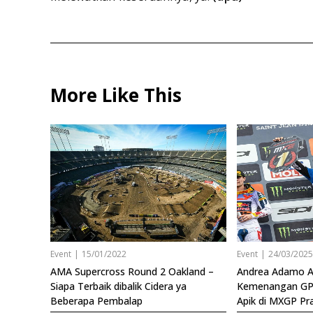
More Like This
Event
|
15/01/2022
Event
|
24/03/202
AMA Supercross Round 2 Oakland –
Andrea Adamo Ak
Siapa Terbaik dibalik Cidera ya
Kemenangan GP
Beberapa Pembalap
Apik di MXGP Pr