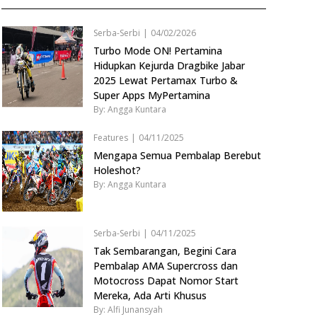
Serba-Serbi
|
04/02/2026
Turbo Mode ON! Pertamina
Hidupkan Kejurda Dragbike Jabar
2025 Lewat Pertamax Turbo &
Super Apps MyPertamina
By: Angga Kuntara
Features
|
04/11/2025
Mengapa Semua Pembalap Berebut
Holeshot?
By: Angga Kuntara
Serba-Serbi
|
04/11/2025
Tak Sembarangan, Begini Cara
Pembalap AMA Supercross dan
Motocross Dapat Nomor Start
Mereka, Ada Arti Khusus
By: Alfi Junansyah