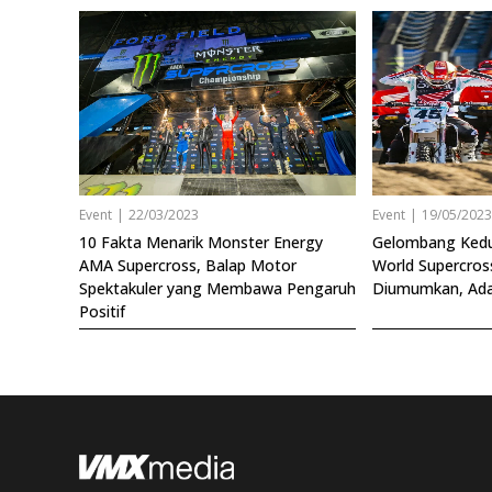
Event
|
22/03/2023
Event
|
19/05/202
10 Fakta Menarik Monster Energy
Gelombang Kedu
AMA Supercross, Balap Motor
World Supercros
Spektakuler yang Membawa Pengaruh
Diumumkan, Ada 
Positif