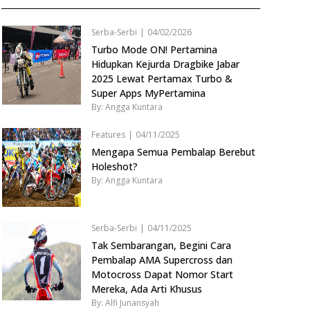
Serba-Serbi
|
04/02/2026
Turbo Mode ON! Pertamina
Hidupkan Kejurda Dragbike Jabar
2025 Lewat Pertamax Turbo &
Super Apps MyPertamina
By: Angga Kuntara
Features
|
04/11/2025
Mengapa Semua Pembalap Berebut
Holeshot?
By: Angga Kuntara
Serba-Serbi
|
04/11/2025
Tak Sembarangan, Begini Cara
Pembalap AMA Supercross dan
Motocross Dapat Nomor Start
Mereka, Ada Arti Khusus
By: Alfi Junansyah