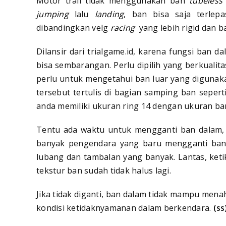
Motor trail tidak menggunakan ban
tubeless
jumping
lalu
landing
, ban bisa saja terlepas
dibandingkan velg
racing
yang lebih rigid dan b
Dilansir dari trialgame.id, karena fungsi ban 
bisa sembarangan. Perlu dipilih yang berkualit
perlu untuk mengetahui ban luar yang diguna
tersebut tertulis di bagian samping ban seper
anda memiliki ukuran ring 14 dengan ukuran ba
Tentu ada waktu untuk mengganti ban dalam, 
banyak pengendara yang baru mengganti ban 
lubang dan tambalan yang banyak. Lantas, ketik
tekstur ban sudah tidak halus lagi.
Jika tidak diganti, ban dalam tidak mampu me
kondisi ketidaknyamanan dalam berkendara.
(ss