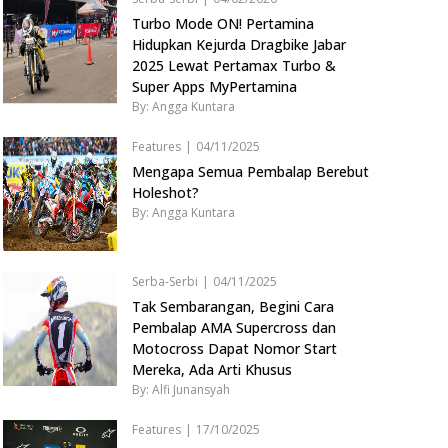
Turbo Mode ON! Pertamina
Hidupkan Kejurda Dragbike Jabar
2025 Lewat Pertamax Turbo &
Super Apps MyPertamina
By: Angga Kuntara
Features
|
04/11/2025
Mengapa Semua Pembalap Berebut
Holeshot?
By: Angga Kuntara
Serba-Serbi
|
04/11/2025
Tak Sembarangan, Begini Cara
Pembalap AMA Supercross dan
Motocross Dapat Nomor Start
Mereka, Ada Arti Khusus
By: Alfi Junansyah
Features
|
17/10/2025