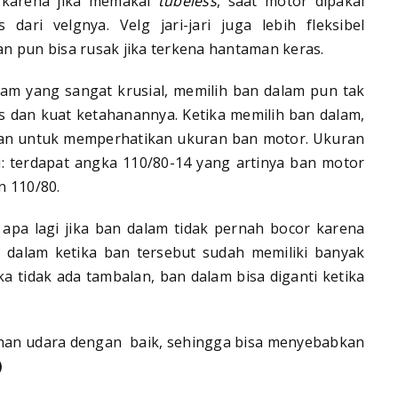
karena jika memakai
tubeless
, saat motor dipakai
 dari velgnya. Velg jari-jari juga lebih fleksibel
an pun bisa rusak jika terkena hantaman keras.
dalam yang sangat krusial, memilih ban dalam pun tak
as dan kuat ketahanannya. Ketika memilih ban dalam,
kan untuk memperhatikan ukuran ban motor. Ukuran
ti: terdapat angka 110/80-14 yang artinya ban motor
n 110/80.
apa lagi jika ban dalam tidak pernah bocor karena
dalam ketika ban tersebut sudah memiliki banyak
a tidak ada tambalan, ban dalam bisa diganti ketika
nahan udara dengan baik, sehingga bisa menyebabkan
)