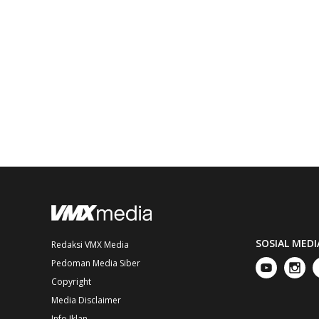
SOSIAL MEDI
Redaksi VMX Media
Pedoman Media Siber
Copyright
Media Disclaimer
Info Iklan