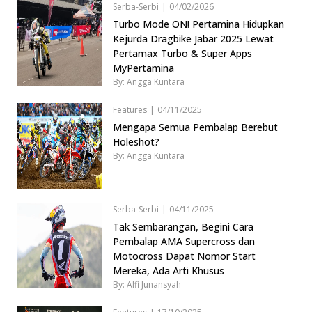
Serba-Serbi
|
04/02/2026
Turbo Mode ON! Pertamina Hidupkan
Kejurda Dragbike Jabar 2025 Lewat
Pertamax Turbo & Super Apps
MyPertamina
By: Angga Kuntara
Features
|
04/11/2025
Mengapa Semua Pembalap Berebut
Holeshot?
By: Angga Kuntara
Serba-Serbi
|
04/11/2025
Tak Sembarangan, Begini Cara
Pembalap AMA Supercross dan
Motocross Dapat Nomor Start
Mereka, Ada Arti Khusus
By: Alfi Junansyah