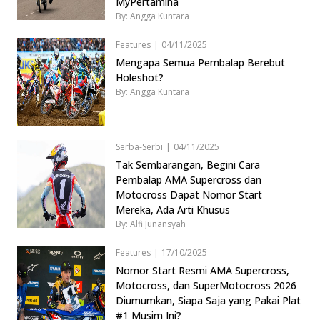
MyPertamina
By: Angga Kuntara
Features
|
04/11/2025
Mengapa Semua Pembalap Berebut
Holeshot?
By: Angga Kuntara
Serba-Serbi
|
04/11/2025
Tak Sembarangan, Begini Cara
Pembalap AMA Supercross dan
Motocross Dapat Nomor Start
Mereka, Ada Arti Khusus
By: Alfi Junansyah
Features
|
17/10/2025
Nomor Start Resmi AMA Supercross,
Motocross, dan SuperMotocross 2026
Diumumkan, Siapa Saja yang Pakai Plat
#1 Musim Ini?