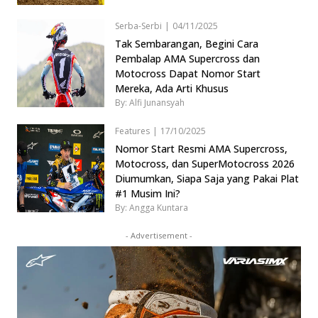
Serba-Serbi
|
04/11/2025
Tak Sembarangan, Begini Cara
Pembalap AMA Supercross dan
Motocross Dapat Nomor Start
Mereka, Ada Arti Khusus
By: Alfi Junansyah
Features
|
17/10/2025
Nomor Start Resmi AMA Supercross,
Motocross, dan SuperMotocross 2026
Diumumkan, Siapa Saja yang Pakai Plat
#1 Musim Ini?
By: Angga Kuntara
- Advertisement -