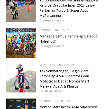
Turbo Mode ON! Pertamina Hidupkan
Kejurda Dragbike Jabar 2025 Lewat
Pertamax Turbo & Super Apps
MyPertamina
By: Angga Kuntara
Features
|
04/11/2025
Mengapa Semua Pembalap Berebut
Holeshot?
By: Angga Kuntara
Serba-Serbi
|
04/11/2025
Tak Sembarangan, Begini Cara
Pembalap AMA Supercross dan
Motocross Dapat Nomor Start
Mereka, Ada Arti Khusus
By: Alfi Junansyah
Features
|
17/10/2025
Nomor Start Resmi AMA Supercross,