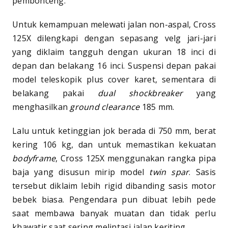
pembonceng.
Untuk kemampuan melewati jalan non-aspal, Cross
125X dilengkapi dengan sepasang velg jari-jari
yang diklaim tangguh dengan ukuran 18 inci di
depan dan belakang 16 inci. Suspensi depan pakai
model teleskopik plus cover karet, sementara di
belakang pakai
dual shockbreaker
yang
menghasilkan
ground clearance
185 mm.
Lalu untuk ketinggian jok berada di 750 mm, berat
kering 106 kg, dan untuk memastikan kekuatan
bodyframe
, Cross 125X menggunakan rangka pipa
baja yang disusun mirip model
twin spar
. Sasis
tersebut diklaim lebih rigid dibanding sasis motor
bebek biasa. Pengendara pun dibuat lebih pede
saat membawa banyak muatan dan tidak perlu
khawatir saat sering melintasi jalan keriting.