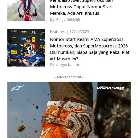
Pembalap AMA Supercross dan
Motocross Dapat Nomor Start
Mereka, Ada Arti Khusus
By: Alfi Junansyah
Features
|
17/10/2025
Nomor Start Resmi AMA Supercross,
Motocross, dan SuperMotocross 2026
Diumumkan, Siapa Saja yang Pakai Plat
#1 Musim Ini?
By: Angga Kuntara
- Advertisement -