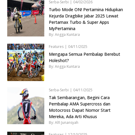
Serba-Serbi
|
04/02/2026
Turbo Mode ON! Pertamina Hidupkan
Kejurda Dragbike Jabar 2025 Lewat
Pertamax Turbo & Super Apps
MyPertamina
By: Angga Kuntara
Features
|
04/11/2025
Mengapa Semua Pembalap Berebut
Holeshot?
By: Angga Kuntara
Serba-Serbi
|
04/11/2025
Tak Sembarangan, Begini Cara
Pembalap AMA Supercross dan
Motocross Dapat Nomor Start
Mereka, Ada Arti Khusus
By: Alfi Junansyah
Features
|
17/10/2025