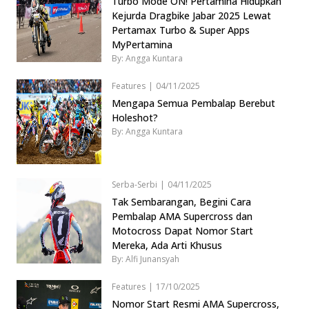
Turbo Mode ON! Pertamina Hidupkan
Kejurda Dragbike Jabar 2025 Lewat
Pertamax Turbo & Super Apps
MyPertamina
By: Angga Kuntara
Features
|
04/11/2025
Mengapa Semua Pembalap Berebut
Holeshot?
By: Angga Kuntara
Serba-Serbi
|
04/11/2025
Tak Sembarangan, Begini Cara
Pembalap AMA Supercross dan
Motocross Dapat Nomor Start
Mereka, Ada Arti Khusus
By: Alfi Junansyah
Features
|
17/10/2025
Nomor Start Resmi AMA Supercross,