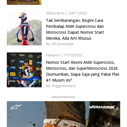
Serba-Serbi
|
04/11/2025
Tak Sembarangan, Begini Cara
Pembalap AMA Supercross dan
Motocross Dapat Nomor Start
Mereka, Ada Arti Khusus
By: Alfi Junansyah
Features
|
17/10/2025
Nomor Start Resmi AMA Supercross,
Motocross, dan SuperMotocross 2026
Diumumkan, Siapa Saja yang Pakai Plat
#1 Musim Ini?
By: Angga Kuntara
- Advertisement -