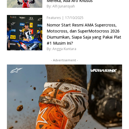
Mereka, Ada Arti Khusus
By: Alfi Junansyah
Features
|
17/10/2025
Nomor Start Resmi AMA Supercross,
Motocross, dan SuperMotocross 2026
Diumumkan, Siapa Saja yang Pakai Plat
#1 Musim Ini?
By: Angga Kuntara
- Advertisement -