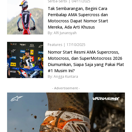
Serba-Serbi
|
04/11/2025
Tak Sembarangan, Begini Cara
Pembalap AMA Supercross dan
Motocross Dapat Nomor Start
Mereka, Ada Arti Khusus
By: Alfi Junansyah
Features
|
17/10/2025
Nomor Start Resmi AMA Supercross,
Motocross, dan SuperMotocross 2026
Diumumkan, Siapa Saja yang Pakai Plat
#1 Musim Ini?
By: Angga Kuntara
- Advertisement -