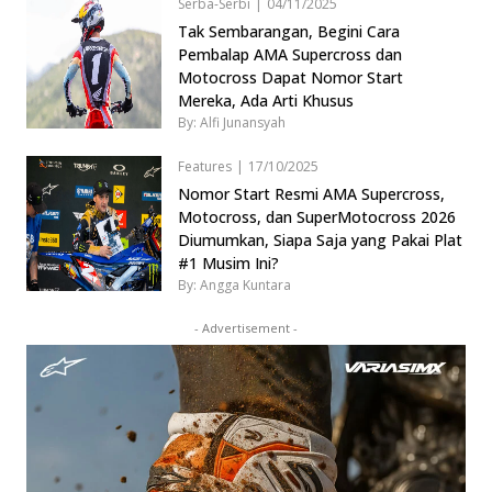
Serba-Serbi
|
04/11/2025
Tak Sembarangan, Begini Cara
Pembalap AMA Supercross dan
Motocross Dapat Nomor Start
Mereka, Ada Arti Khusus
By: Alfi Junansyah
Features
|
17/10/2025
Nomor Start Resmi AMA Supercross,
Motocross, dan SuperMotocross 2026
Diumumkan, Siapa Saja yang Pakai Plat
#1 Musim Ini?
By: Angga Kuntara
- Advertisement -