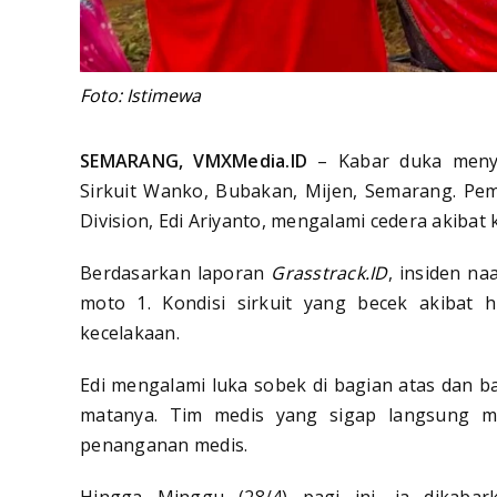
Foto: Istimewa
SEMARANG, VMXMedia.ID
– Kabar duka menyel
Sirkuit Wanko, Bubakan, Mijen, Semarang. P
Division, Edi Ariyanto, mengalami cedera akibat 
Berdasarkan laporan
Grasstrack.ID
, insiden na
moto 1. Kondisi sirkuit yang becek akibat 
kecelakaan.
Edi mengalami luka sobek di bagian atas dan b
matanya. Tim medis yang sigap langsung 
penanganan medis.
Hingga Minggu (28/4) pagi ini, ia dikabar