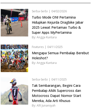
Serba-Serbi
|
04/02/2026
Turbo Mode ON! Pertamina
Hidupkan Kejurda Dragbike Jabar
2025 Lewat Pertamax Turbo &
Super Apps MyPertamina
By: Angga Kuntara
Features
|
04/11/2025
Mengapa Semua Pembalap Berebut
Holeshot?
By: Angga Kuntara
Serba-Serbi
|
04/11/2025
Tak Sembarangan, Begini Cara
Pembalap AMA Supercross dan
Motocross Dapat Nomor Start
Mereka, Ada Arti Khusus
By: Alfi Junansyah