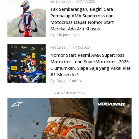
Serba-Serbi
|
04/11/2025
Tak Sembarangan, Begini Cara
Pembalap AMA Supercross dan
Motocross Dapat Nomor Start
Mereka, Ada Arti Khusus
By: Alfi Junansyah
Features
|
17/10/2025
Nomor Start Resmi AMA Supercross,
Motocross, dan SuperMotocross 2026
Diumumkan, Siapa Saja yang Pakai Plat
#1 Musim Ini?
By: Angga Kuntara
- Advertisement -