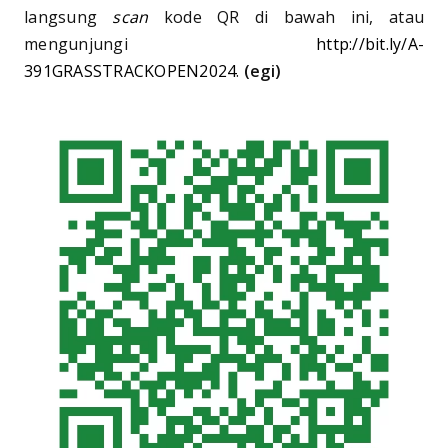
langsung
scan
kode QR di bawah ini, atau
mengunjungi
http://bit.ly/A-
391GRASSTRACKOPEN2024
.
(egi)