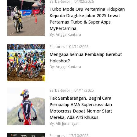
Serba-Serbi
|
04/02/2026
Turbo Mode ON! Pertamina Hidupkan
Kejurda Dragbike Jabar 2025 Lewat
Pertamax Turbo & Super Apps
MyPertamina
By: Angga Kuntara
Features
|
04/11/2025
Mengapa Semua Pembalap Berebut
Holeshot?
By: Angga Kuntara
Serba-Serbi
|
04/11/2025
Tak Sembarangan, Begini Cara
Pembalap AMA Supercross dan
Motocross Dapat Nomor Start
Mereka, Ada Arti Khusus
By: Alfi Junansyah
Features
|
17/10/2025