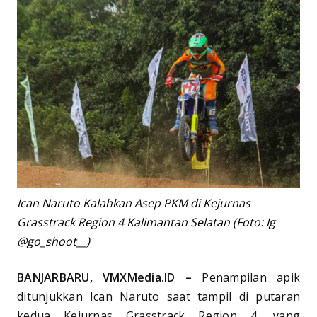
Ican Naruto Kalahkan Asep PKM di Kejurnas
Grasstrack Region 4 Kalimantan Selatan (Foto: Ig
@go_shoot__)
BANJARBARU, VMXMedia.ID –
Penampilan apik
ditunjukkan Ican Naruto saat tampil di putaran
kedua Kejurnas Grasstrack Region 4, yang