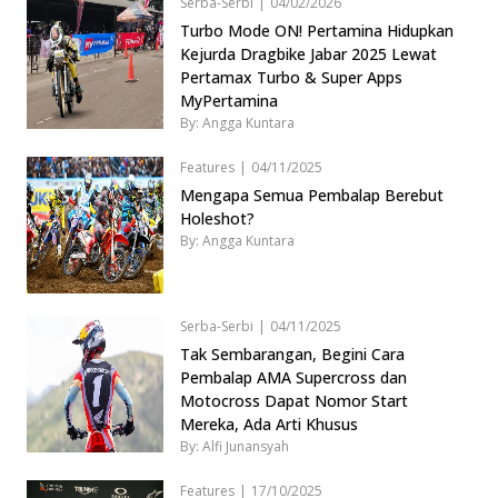
Serba-Serbi
|
04/02/2026
Turbo Mode ON! Pertamina Hidupkan
Kejurda Dragbike Jabar 2025 Lewat
Pertamax Turbo & Super Apps
MyPertamina
By: Angga Kuntara
Features
|
04/11/2025
Mengapa Semua Pembalap Berebut
Holeshot?
By: Angga Kuntara
Serba-Serbi
|
04/11/2025
Tak Sembarangan, Begini Cara
Pembalap AMA Supercross dan
Motocross Dapat Nomor Start
Mereka, Ada Arti Khusus
By: Alfi Junansyah
Features
|
17/10/2025