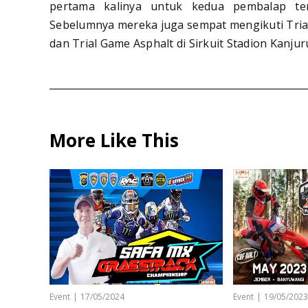
pertama kalinya untuk kedua pembalap ter
Sebelumnya mereka juga sempat mengikuti Trial 
dan Trial Game Asphalt di Sirkuit Stadion Kanju
More Like This
Event
|
17/05/2024
Event
|
19/05/202