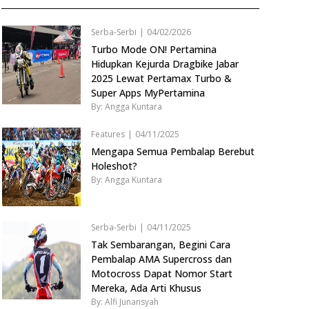
Serba-Serbi
|
04/02/2026
Turbo Mode ON! Pertamina
Hidupkan Kejurda Dragbike Jabar
2025 Lewat Pertamax Turbo &
Super Apps MyPertamina
By: Angga Kuntara
Features
|
04/11/2025
Mengapa Semua Pembalap Berebut
Holeshot?
By: Angga Kuntara
Serba-Serbi
|
04/11/2025
Tak Sembarangan, Begini Cara
Pembalap AMA Supercross dan
Motocross Dapat Nomor Start
Mereka, Ada Arti Khusus
By: Alfi Junansyah