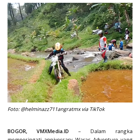
Foto: @helminazz711angratmx via TikTok
BOGOR, VMXMedia.ID
– Dalam rangka
memperingati anniversary Waras Adventure yang