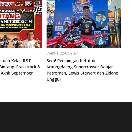
4
Event
|
22/07/2024
eruan Kelas RBT
Seru! Persaingan Ketat di
 Bintang Grasstrack &
Kratingdaeng Supercrosser Banjar
 Akhir September
Patroman, Lewis Stewart dan Zidane
Unggul!