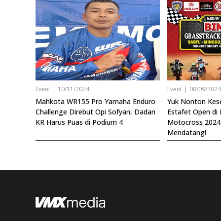
Event
|
10/11/2024
Event
|
08/09/202
Mahkota WR155 Pro Yamaha Enduro
Yuk Nonton Kes
Challenge Direbut Opi Sofyan, Dadan
Estafet Open di
KR Harus Puas di Podium 4
Motocross 2024
Mendatang!