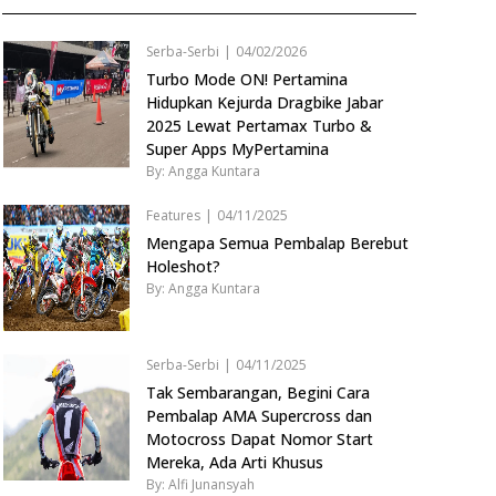
Serba-Serbi
|
04/02/2026
Turbo Mode ON! Pertamina
Hidupkan Kejurda Dragbike Jabar
2025 Lewat Pertamax Turbo &
Super Apps MyPertamina
By: Angga Kuntara
Features
|
04/11/2025
Mengapa Semua Pembalap Berebut
Holeshot?
By: Angga Kuntara
Serba-Serbi
|
04/11/2025
Tak Sembarangan, Begini Cara
Pembalap AMA Supercross dan
Motocross Dapat Nomor Start
Mereka, Ada Arti Khusus
By: Alfi Junansyah