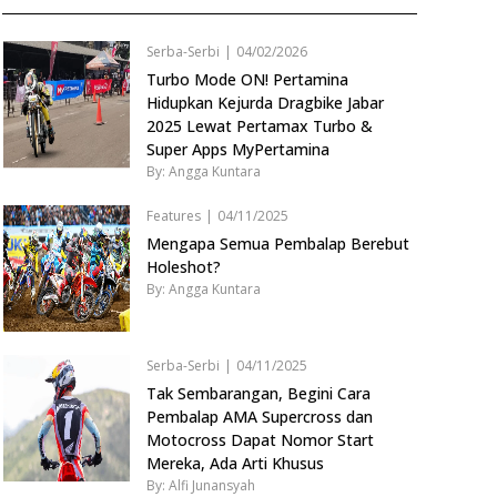
Serba-Serbi
|
04/02/2026
Turbo Mode ON! Pertamina
Hidupkan Kejurda Dragbike Jabar
2025 Lewat Pertamax Turbo &
Super Apps MyPertamina
By: Angga Kuntara
Features
|
04/11/2025
Mengapa Semua Pembalap Berebut
Holeshot?
By: Angga Kuntara
Serba-Serbi
|
04/11/2025
Tak Sembarangan, Begini Cara
Pembalap AMA Supercross dan
Motocross Dapat Nomor Start
Mereka, Ada Arti Khusus
By: Alfi Junansyah