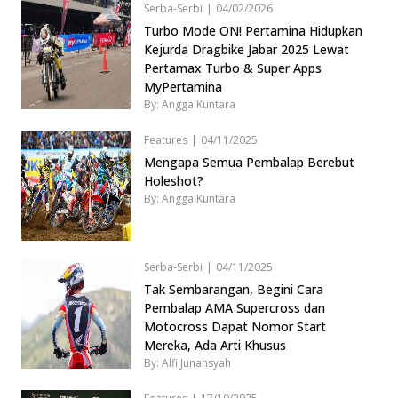
Serba-Serbi
|
04/02/2026
Turbo Mode ON! Pertamina Hidupkan
Kejurda Dragbike Jabar 2025 Lewat
Pertamax Turbo & Super Apps
MyPertamina
By: Angga Kuntara
Features
|
04/11/2025
Mengapa Semua Pembalap Berebut
Holeshot?
By: Angga Kuntara
Serba-Serbi
|
04/11/2025
Tak Sembarangan, Begini Cara
Pembalap AMA Supercross dan
Motocross Dapat Nomor Start
Mereka, Ada Arti Khusus
By: Alfi Junansyah