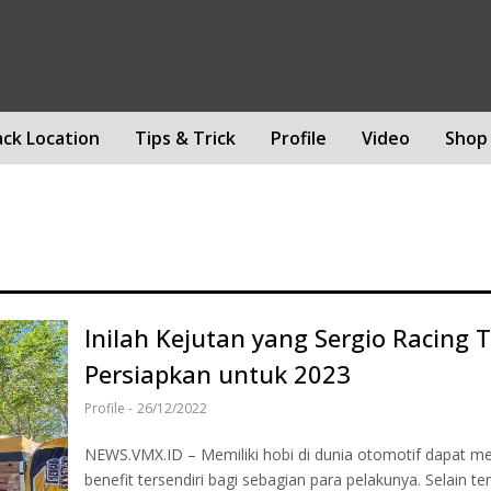
ack Location
Tips & Trick
Profile
Video
Shop
Inilah Kejutan yang Sergio Racing
Persiapkan untuk 2023
Profile
-
26/12/2022
NEWS.VMX.ID – Memiliki hobi di dunia otomotif dapat me
benefit tersendiri bagi sebagian para pelakunya. Selain t