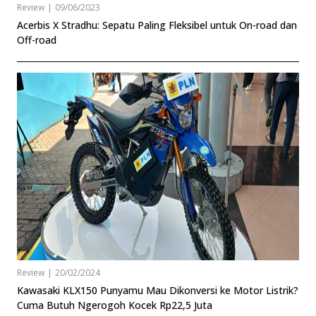
Review
|
09/06/2023
Acerbis X Stradhu: Sepatu Paling Fleksibel untuk On-road dan
Off-road
Review
|
20/02/2024
Kawasaki KLX150 Punyamu Mau Dikonversi ke Motor Listrik?
Cuma Butuh Ngerogoh Kocek Rp22,5 Juta