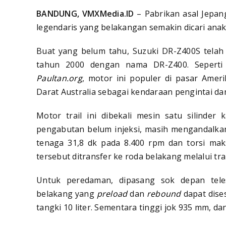
BANDUNG, VMXMedia.ID
– Pabrikan asal Jepan
legendaris yang belakangan semakin dicari anak
Buat yang belum tahu, Suzuki DR-Z400S telah
tahun 2000 dengan nama DR-Z400. Seperti
Paultan.org
, motor ini populer di pasar Amer
Darat Australia sebagai kendaraan pengintai da
Motor trail ini dibekali mesin satu silinder
pengabutan belum injeksi, masih mengandalka
tenaga 31,8 dk pada 8.400 rpm dan torsi ma
tersebut ditransfer ke roda belakang melalui tr
Untuk peredaman, dipasang sok depan tel
belakang yang
preload
dan
rebound
dapat dises
tangki 10 liter. Sementara tinggi jok 935 mm, d