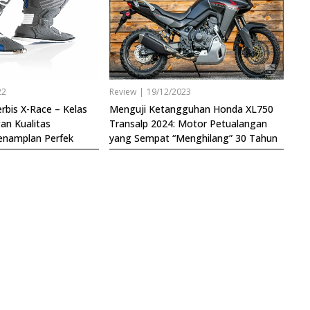
22
Review
|
19/12/2023
rbis X-Race – Kelas
Menguji Ketangguhan Honda XL750
n Kualitas
Transalp 2024: Motor Petualangan
enamplan Perfek
yang Sempat “Menghilang” 30 Tahun