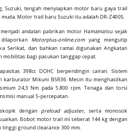
g, Suzuki, tengah menyiapkan motor baru gaya trail
 muda. Motor trail baru Suzuki itu adalah DR-Z400S.
 menjadi andalan pabrikan motor Hamamatsu sejak
 dilaporkan
Motorplus-online.com
yang mengutip
ika Serikat, dan bahkan ramai digunakan Angkatan
n mobilitas bagi pasukan tanggap cepat.
 kapasitas 398cc DOHC berpendingin cairan. Sistem
n karburator Mikuni BSR36. Mesin itu menghasilkan
ksimum 24,3 Nm pada 5.800 rpm. Tenaga dan torsi
ansmisi manual 5-percepatan.
eskopik dengan
preload adjuster,
serta monosok
uaikan. Bobot motor trail ini seberat 144 kg dengan
an tinggi ground clearance 300 mm.