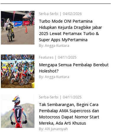
Serba-Serbi
|
04/02/2026
Turbo Mode ON! Pertamina
Hidupkan Kejurda Dragbike Jabar
2025 Lewat Pertamax Turbo &
Super Apps MyPertamina
By: Angga Kuntara
Features
|
04/11/2025
Mengapa Semua Pembalap Berebut
Holeshot?
By: Angga Kuntara
Serba-Serbi
|
04/11/2025
Tak Sembarangan, Begini Cara
Pembalap AMA Supercross dan
Motocross Dapat Nomor Start
Mereka, Ada Arti Khusus
By: Alfi Junansyah