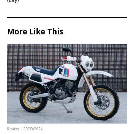
More Like This
Review
|
20/03/2024