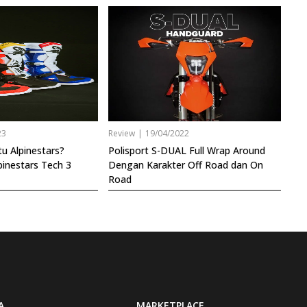
23
Review
|
19/04/2022
u Alpinestars?
Polisport S-DUAL Full Wrap Around
pinestars Tech 3
Dengan Karakter Off Road dan On
Road
A
MARKETPLACE