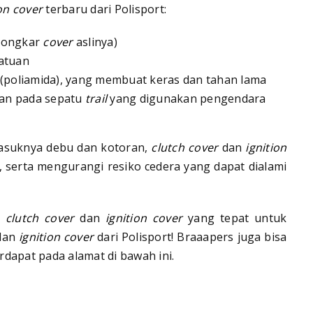
ion cover
terbaru dari Polisport:
mbongkar
cover
aslinya)
batuan
(poliamida), yang membuat keras dan tahan lama
an pada sepatu
trail
yang digunakan pengendara
masuknya debu dan kotoran,
clutch cover
dan
ignition
, serta mengurangi resiko cedera yang dapat dialami
n
clutch cover
dan
ignition cover
yang tepat untuk
dan
ignition cover
dari Polisport! Braaapers juga bisa
rdapat pada alamat di bawah ini.