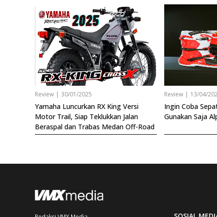
Review
|
30/01/2025
Review
|
13/04/20
Yamaha Luncurkan RX King Versi
Ingin Coba Sepat
Motor Trail, Siap Teklukkan Jalan
Gunakan Saja Al
Beraspal dan Trabas Medan Off-Road
SOSIAL MEDI
Redaksi VMX Media