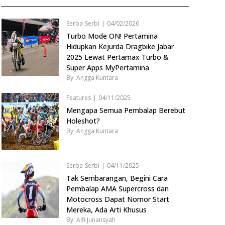
Serba-Serbi
|
04/02/2026
Turbo Mode ON! Pertamina
Hidupkan Kejurda Dragbike Jabar
2025 Lewat Pertamax Turbo &
Super Apps MyPertamina
By: Angga Kuntara
Features
|
04/11/2025
Mengapa Semua Pembalap Berebut
Holeshot?
By: Angga Kuntara
Serba-Serbi
|
04/11/2025
Tak Sembarangan, Begini Cara
Pembalap AMA Supercross dan
Motocross Dapat Nomor Start
Mereka, Ada Arti Khusus
By: Alfi Junansyah