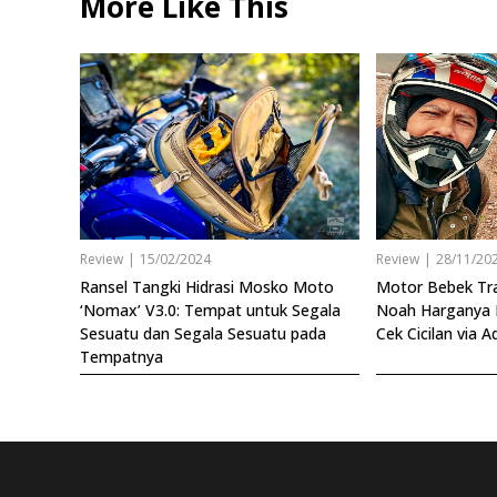
More Like This
Review
|
15/02/2024
Review
|
28/11/20
Ransel Tangki Hidrasi Mosko Moto
Motor Bebek Trai
‘Nomax’ V3.0: Tempat untuk Segala
Noah Harganya B
Sesuatu dan Segala Sesuatu pada
Cek Cicilan via Ad
Tempatnya