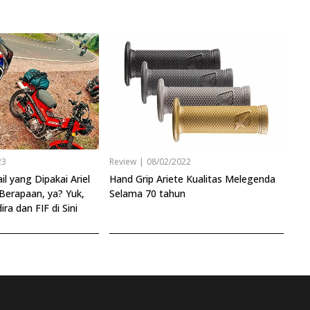
23
Review
|
08/02/2022
l yang Dipakai Ariel
Hand Grip Ariete Kualitas Melegenda
erapaan, ya? Yuk,
Selama 70 tahun
ira dan FIF di Sini