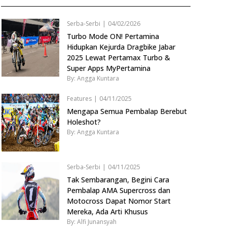
Serba-Serbi
|
04/02/2026
Turbo Mode ON! Pertamina
Hidupkan Kejurda Dragbike Jabar
2025 Lewat Pertamax Turbo &
Super Apps MyPertamina
By: Angga Kuntara
Features
|
04/11/2025
Mengapa Semua Pembalap Berebut
Holeshot?
By: Angga Kuntara
Serba-Serbi
|
04/11/2025
Tak Sembarangan, Begini Cara
Pembalap AMA Supercross dan
Motocross Dapat Nomor Start
Mereka, Ada Arti Khusus
By: Alfi Junansyah