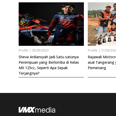
Profile
|
05/05/2023
Profile
|
21/05/20
Sheva Ardiansyah Jadi Satu-satunya
Rajawali Motocr
Perempuan yang Berlomba di Kelas
asal Tangerang 
MX 125cc, Seperti Apa Sepak
Pemenang
Terjangnya?