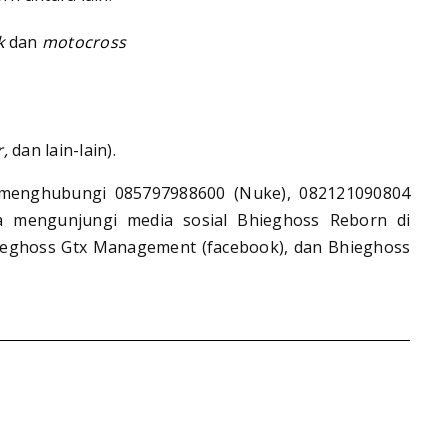
ck
dan
motocross
r,
dan lain-lain).
a menghubungi 085797988600 (Nuke), 082121090804
isa mengunjungi media sosial Bhieghoss Reborn di
Bhieghoss Gtx Management (facebook), dan Bhieghoss