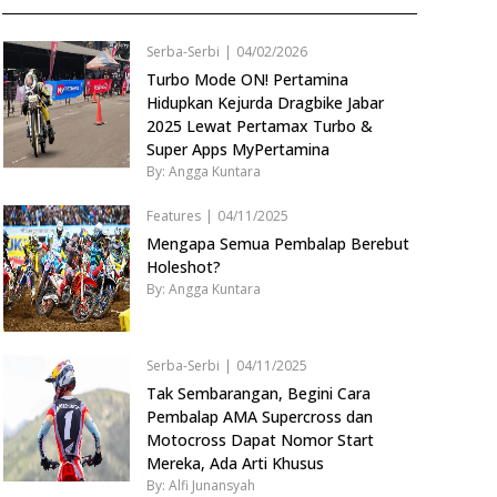
Serba-Serbi
|
04/02/2026
Turbo Mode ON! Pertamina
Hidupkan Kejurda Dragbike Jabar
2025 Lewat Pertamax Turbo &
Super Apps MyPertamina
By: Angga Kuntara
Features
|
04/11/2025
Mengapa Semua Pembalap Berebut
Holeshot?
By: Angga Kuntara
Serba-Serbi
|
04/11/2025
Tak Sembarangan, Begini Cara
Pembalap AMA Supercross dan
Motocross Dapat Nomor Start
Mereka, Ada Arti Khusus
By: Alfi Junansyah