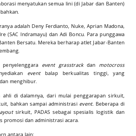
aborasi menyatukan semua lini (di Jabar dan Banten)
mbahkan.
anya adalah Deny Ferdianto, Nuke, Aprian Madona,
ndre (SAC Indramayu) dan Adi Boncu. Para punggawa
Banten Bersatu. Mereka berharap atlet Jabar-Banten
kembang.
i penyelenggara
event grasstrack
dan
motocross
enyediakan
event
balap berkualitas tinggi, yang
 dan menghibur.
ahli di dalamnya, dari mulai penggarapan sirkuit,
uit, bahkan sampai administrasi
event.
Beberapa di
layout
sirkuit, PADAS sebagai spesialis logistik dan
is promosi dan administrasi acara.
n antara lain: