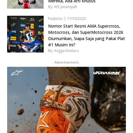
Mereka, Ada Arti Khusus
By: Alfi Junansyah
Features
|
17/10/2025
Nomor Start Resmi AMA Supercross,
Motocross, dan SuperMotocross 2026
Diumumkan, Siapa Saja yang Pakai Plat
#1 Musim Ini?
By: Angga Kuntara
- Advertisement -