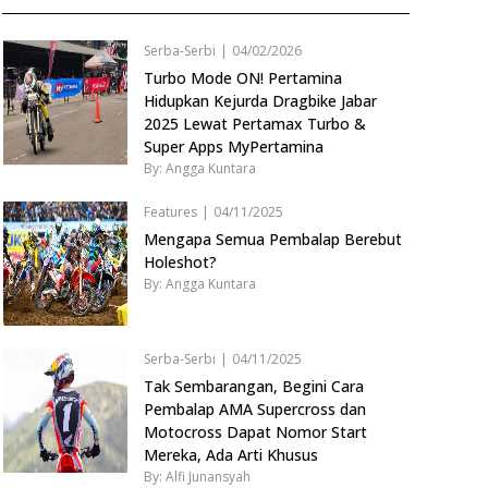
Serba-Serbi
|
04/02/2026
Turbo Mode ON! Pertamina
Hidupkan Kejurda Dragbike Jabar
2025 Lewat Pertamax Turbo &
Super Apps MyPertamina
By: Angga Kuntara
Features
|
04/11/2025
Mengapa Semua Pembalap Berebut
Holeshot?
By: Angga Kuntara
Serba-Serbi
|
04/11/2025
Tak Sembarangan, Begini Cara
Pembalap AMA Supercross dan
Motocross Dapat Nomor Start
Mereka, Ada Arti Khusus
By: Alfi Junansyah