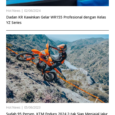
Hot News
|
02/06/2024
Dadan KR Kawinkan Gelar WR155 Profesional dengan Kelas
YZ Series
Hot News
|
05/06/2023
Sudah 95 Persen, KTM Enduro 2024 2-tak Siap Menjajal Jalur