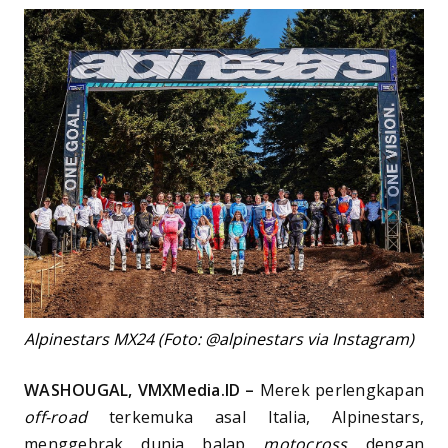
Alpinestars MX24 (Foto: @alpinestars via Instagram)
WASHOUGAL, VMXMedia.ID –
Merek perlengkapan
off-road
terkemuka asal Italia, Alpinestars,
menggebrak dunia balap
motocross
dengan