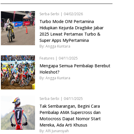
Serba-Serbi
|
04/02/2026
Turbo Mode ON! Pertamina
Hidupkan Kejurda Dragbike Jabar
2025 Lewat Pertamax Turbo &
Super Apps MyPertamina
By: Angga Kuntara
Features
|
04/11/2025
Mengapa Semua Pembalap Berebut
Holeshot?
By: Angga Kuntara
Serba-Serbi
|
04/11/2025
Tak Sembarangan, Begini Cara
Pembalap AMA Supercross dan
Motocross Dapat Nomor Start
Mereka, Ada Arti Khusus
By: Alfi Junansyah