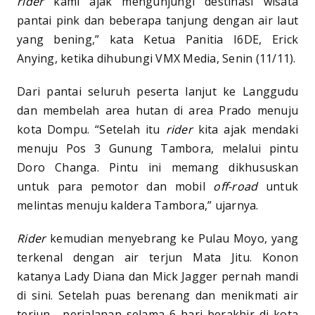
rider
kami ajak mengunjungi destinasi wisata
pantai pink dan beberapa tanjung dengan air laut
yang bening,” kata Ketua Panitia I6DE, Erick
Anying, ketika dihubungi VMX Media, Senin (11/11).
Dari pantai seluruh peserta lanjut ke Langgudu
dan membelah area hutan di area Prado menuju
kota Dompu. “Setelah itu
rider
kita ajak mendaki
menuju Pos 3 Gunung Tambora, melalui pintu
Doro Changa. Pintu ini memang dikhususkan
untuk para pemotor dan mobil
off-road
untuk
melintas menuju kaldera Tambora,” ujarnya.
Rider
kemudian menyebrang ke Pulau Moyo, yang
terkenal dengan air terjun Mata Jitu. Konon
katanya Lady Diana dan Mick Jagger pernah mandi
di sini. Setelah puas berenang dan menikmati air
terjun, perjalanan selama 6 hari berakhir di kota